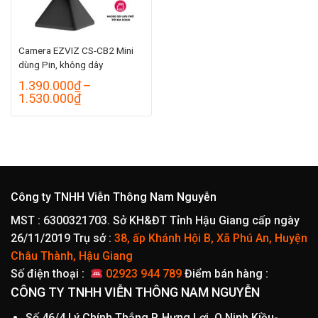
Camera EZVIZ CS-CB2 Mini
dùng Pin, không dây
1.390.000
₫
–
Khoảng
1.530.000
₫
giá:
từ
1.390.000₫
đến
1.530.000₫
Công ty TNHH Viễn Thông Nam Nguyễn
MST : 6300321703. Sở KH&ĐT Tỉnh Hậu Giang cấp ngày
26/11/2019
Trụ sở :
38, ấp Khánh Hội B, Xã Phú An, Huyện
Châu Thành, Hậu Giang
Số điện thoại :
02923 944 789
Điểm bán hàng :
CÔNG TY TNHH VIỄN THÔNG NAM NGUYỄN
Số 46/4 Lý Chính Thắng,P. Hưng Lợi, Q.Ninh Kiều-