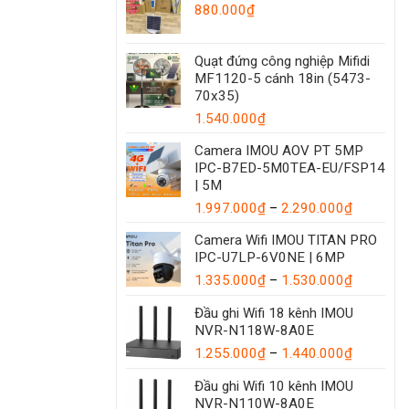
880.000
₫
Quạt đứng công nghiệp Mifidi
MF1120-5 cánh 18in (5473-
70x35)
1.540.000
₫
Camera IMOU AOV PT 5MP
IPC-B7ED-5M0TEA-EU/FSP14
| 5M
Khoảng
1.997.000
₫
–
2.290.000
₫
giá:
Camera Wifi IMOU TITAN PRO
từ
IPC-U7LP-6V0NE | 6MP
1.997.00
Khoảng
1.335.000
₫
–
1.530.000
₫
đến
giá:
2.290.00
Đầu ghi Wifi 18 kênh IMOU
từ
NVR-N118W-8A0E
1.335.00
đến
Khoảng
1.255.000
₫
–
1.440.000
₫
1.530.00
giá:
Đầu ghi Wifi 10 kênh IMOU
từ
NVR-N110W-8A0E
1.255.00