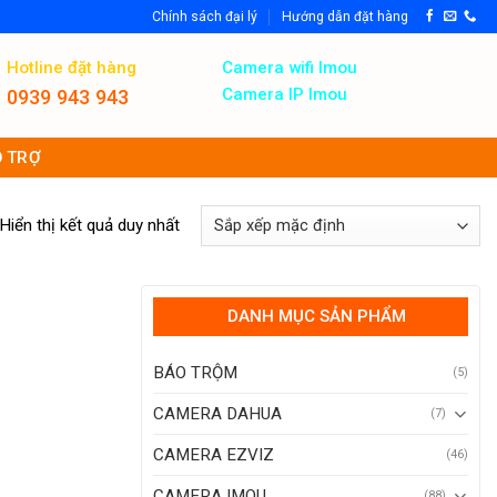
Chính sách đại lý
Hướng dẫn đặt hàng
Hotline đặt hàng
Camera wifi Imou
Camera IP Imou
0939 943 943
 TRỢ
Hiển thị kết quả duy nhất
DANH MỤC SẢN PHẨM
BÁO TRỘM
(5)
CAMERA DAHUA
(7)
CAMERA EZVIZ
(46)
CAMERA IMOU
(88)