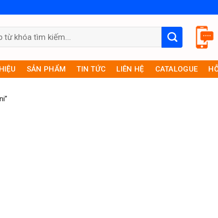
THIỆU
SẢN PHẨM
TIN TỨC
LIÊN HỆ
CATALOGUE
HỖ
i”