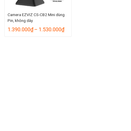
Camera EZVIZ CS-CB2 Mini dùng
Pin, không dây
Khoảng
1.390.000
₫
–
1.530.000
₫
giá:
từ
1.390.000₫
đến
1.530.000₫