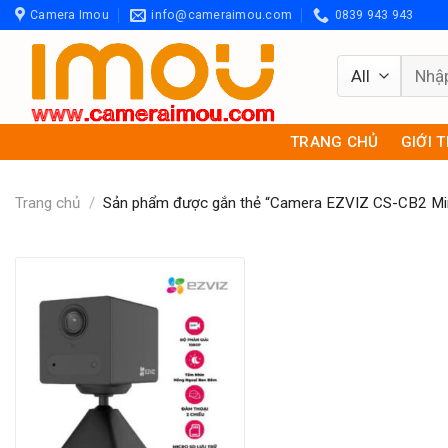
Skip
Camera Imou
info@cameraimou.com
0839 943 943
to
content
Tìm
kiếm:
TRANG CHỦ
GIỚI 
Trang chủ
/
Sản phẩm được gắn thẻ “Camera EZVIZ CS-CB2 Min