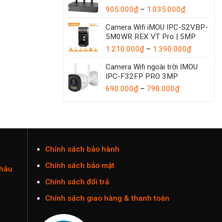
Khoảng
đến
905.000
₫
–
1.035.000
₫
giá:
1.440.00
Camera Wifi iMOU IPC-S2VBP-
từ
5M0WR REX VT Pro | 5MP
905.000₫
đến
Khoảng
1.210.000
₫
–
1.390.000
₫
1.035.000
giá:
Camera Wifi ngoài trời IMOU
từ
IPC-F32FP PRO 3MP
1.210.00
Khoảng
đến
690.000
₫
–
790.000
₫
giá:
1.390.00
từ
690.000₫
đến
790.000₫
Chính sách bảo hành
Chính sách bảo mật
Châu
Chính sách đổi trả
Chính sách giao hàng & thanh toán