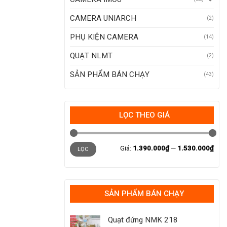
CAMERA UNIARCH
(2)
PHỤ KIỆN CAMERA
(14)
QUẠT NLMT
(2)
SẢN PHẨM BÁN CHẠY
(43)
LỌC THEO GIÁ
Giá
Giá
Giá:
1.390.000₫
—
1.530.000₫
tối
tối
LỌC
thiểu
đa
SẢN PHẨM BÁN CHẠY
Quạt đứng NMK 218