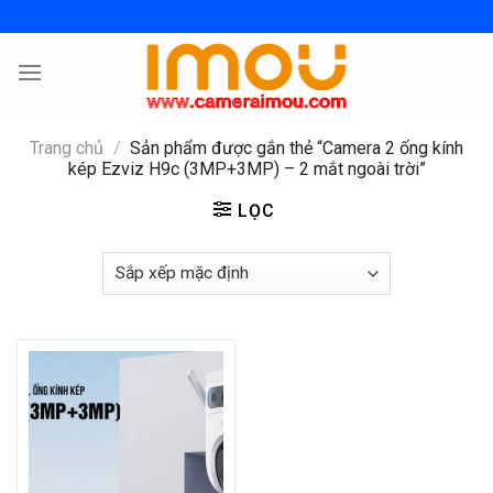
Skip
to
content
Trang chủ
/
Sản phẩm được gắn thẻ “Camera 2 ống kính
kép Ezviz H9c (3MP+3MP) – 2 mắt ngoài trời”
LỌC