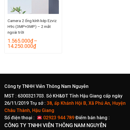
Camera 2 ống kính kép Ezviz
H9c (3MP+3MP) – 2 mắt
ngoài trời
1.565.000
₫
–
Khoảng
14.250.000
₫
giá:
từ
1.565.000₫
đến
14.250.000₫
Công ty TNHH Viễn Thông Nam Nguyễn
MST : 6300321703. Sở KH&ĐT Tỉnh Hậu Giang cấp ngày
26/11/2019
Trụ sở :
38, ấp Khánh Hội B, Xã Phú An, Huyện
Châu Thành, Hậu Giang
Số điện thoại :
02923 944 789
Điểm bán hàng :
CÔNG TY TNHH VIỄN THÔNG NAM NGUYỄN