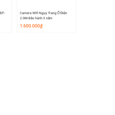
2EP-
Camera Wifi Ngụy Trang Ổ Điện
2.0M-Bảo hành 3 năm
Khoảng
1.600.000
₫
iá:
từ
389.000₫
đến
428.000₫