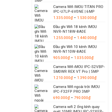
giá:
Camera Wifi IMOU TITAN PRO
từ
IPC-U7LP-6V0NE | 6MP
1.997.00
Khoảng
1.335.000
₫
–
1.530.000
₫
đến
giá:
2.290.00
Đầu ghi Wifi 18 kênh IMOU
từ
NVR-N118W-8A0E
1.335.00
đến
Khoảng
1.255.000
₫
–
1.440.000
₫
1.530.00
giá:
Đầu ghi Wifi 10 kênh IMOU
từ
NVR-N110W-8A0E
1.255.00
Khoảng
đến
905.000
₫
–
1.035.000
₫
giá:
1.440.00
Camera Wifi iMOU IPC-S2VBP-
từ
5M0WR REX VT Pro | 5MP
905.000₫
đến
Khoảng
1.210.000
₫
–
1.390.000
₫
1.035.000
giá:
Camera Wifi ngoài trời IMOU
từ
IPC-F32FP PRO 3MP
1.210.00
Khoảng
đến
690.000
₫
–
790.000
₫
giá:
1.390.00
Camera wifi 2 ống kính quay
từ
quét 10MP IMOU IPC-S2XEP-