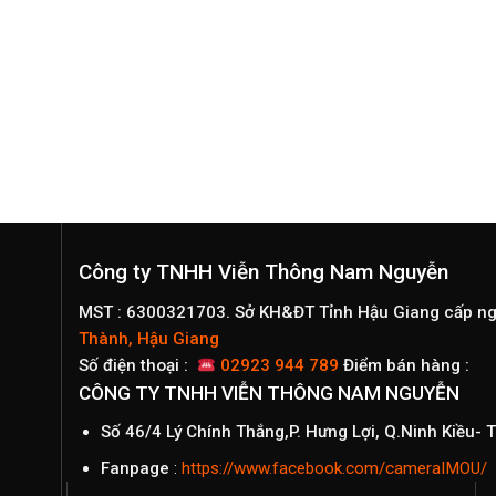
Công ty TNHH Viễn Thông Nam Nguyễn
MST : 6300321703. Sở KH&ĐT Tỉnh Hậu Giang cấp n
Thành, Hậu Giang
Số điện thoại :
02923 944 789
Điểm bán hàng :
CÔNG TY TNHH VIỄN THÔNG NAM NGUYỄN
Số 46/4 Lý Chính Thắng,P. Hưng Lợi, Q.Ninh Kiều-
Fanpage
:
https://www.facebook.com/cameraIMOU/