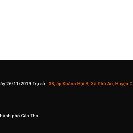
gày 26/11/2019
Trụ sở :
38, ấp Khánh Hội B, Xã Phú An, Huyện 
 Thành phố Cần Thơ