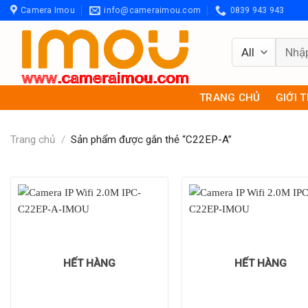
Skip
Camera Imou
info@cameraimou.com
0839 943 943
to
content
Tìm
kiếm:
TRANG CHỦ
GIỚI 
Trang chủ
/
Sản phẩm được gắn thẻ “C22EP-A”
HẾT HÀNG
HẾT HÀNG