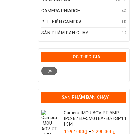
CAMERA UNIARCH
(2)
PHỤ KIỆN CAMERA
(14)
SẢN PHẨM BÁN CHẠY
(41)
LỌC THEO GIÁ
Giá
Giá
tối
tối
LỌC
thiểu
đa
SẢN PHẨM BÁN CHẠY
Camera IMOU AOV PT 5MP
IPC-B7ED-5M0TEA-EU/FSP14
| 5M
Khoảng
1.997.000
₫
–
2.290.000
₫