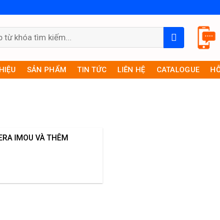
THIỆU
SẢN PHẨM
TIN TỨC
LIÊN HỆ
CATALOGUE
HỖ
ERA IMOU VÀ THÊM