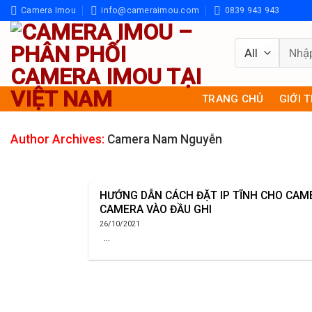
Skip
Camera Imou
info@cameraimou.com
0839 943 943
to
content
Tìm
kiếm:
TRANG CHỦ
GIỚI 
Author Archives:
Camera Nam Nguyễn
HƯỚNG DẪN CÁCH ĐẶT IP TĨNH CHO CAM
CAMERA VÀO ĐẦU GHI
26/10/2021
...