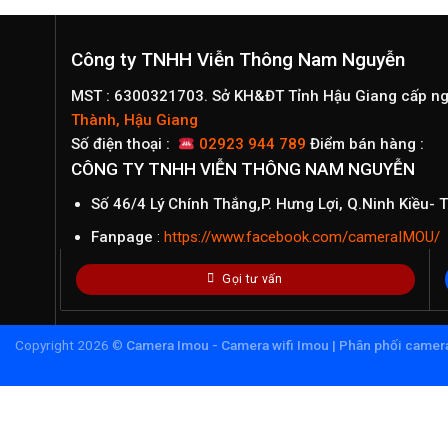
Công ty TNHH Viễn Thông Nam Nguyễn
MST : 6300321703. Sở KH&ĐT Tỉnh Hậu Giang cấp n
Thành, Hậu Giang
Số điện thoại :
02923 944 789
Điểm bán hàng :
CÔNG TY TNHH VIỄN THÔNG NAM NGUYỄN
Số 46/4 Lý Chính Thắng,P. Hưng Lợi, Q.Ninh Kiều-
Fanpage
:
https://www.facebook.com/cameraIMOU/
Gọi tư vấn
Copyright 2026 ©
Camera Imou - Camera wifi Imou
| Phân phối camer