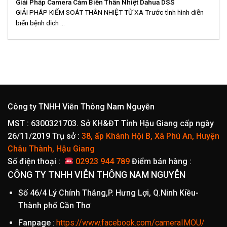
Giải Pháp Camera Cảm Biến Thân Nhiệt Dahua DSS
GIẢI PHÁP KIỂM SOÁT THÂN NHIỆT TỪ XA Trước tình hình diễn
biến bệnh dịch ...
Công ty TNHH Viễn Thông Nam Nguyễn
MST : 6300321703. Sở KH&ĐT Tỉnh Hậu Giang cấp ngày
26/11/2019
Trụ sở :
38, ấp Khánh Hội B, Xã Phú An, Huyện
Châu Thành, Hậu Giang
Số điện thoại :
02923 944 789
Điểm bán hàng :
CÔNG TY TNHH VIỄN THÔNG NAM NGUYỄN
Số 46/4 Lý Chính Thắng,P. Hưng Lợi, Q.Ninh Kiều-
Thành phố Cần Thơ
Fanpage
:
https://www.facebook.com/cameraIMOU/